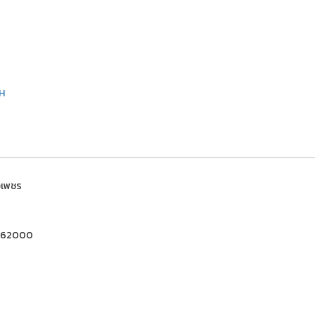
TH
งเพชร
พชร 62000
0