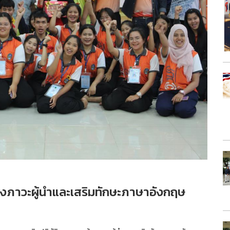
างภาวะผู้นำและเสริมทักษะภาษาอังกฤษ