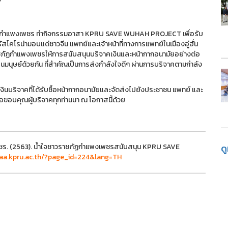
าชภัฏกำแพงเพชร ทำกิจกรรมอาสา KPRU SAVE WUHAH PROJECT เพื่อรับ
สโคโรน่ามอบแด่ชาวจีน แพทย์และเจ้าหน้าที่ทางการแพทย์ในเมืองอู่ฮั่น
ราชภัฏกำแพงเพชรให้การสนับสนุนบริจาคเงินและหน้ากากอนามัยอย่างต่อ
่อนมนุษย์ด้วยกัน ที่สำคัญเป็นการส่งกำลังใจดีๆ ผ่านการบริจาคตามกำลัง
เงินบริจาคที่ได้รับซื้อหน้ากากอนามัยและจัดส่งไปยังประชาชน แพทย์ และ
ละขอขอบคุณผู้บริจาคทุกท่านมา ณ โอกาสนี้ด้วย
เพชร. (2563). น้ำใจชาวราชภัฏกำแพงเพชรสนับสนุน KPRU SAVE
ด
iraa.kpru.ac.th/?page_id=224&lang=TH