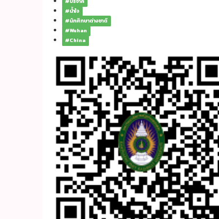
#บริจาค
#น้ำใจ
#นักศึกษาต่างชาติ
#Wuhan
#China