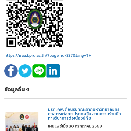
https://iraa.kpru.ac.th/?page_id=337&lang=TH
ข้อมูลอื่น ๆ
มรภ. กพ. ต้อนรับคณะจากมหาวิทยาลัยครุ
ศาสตร์เต๋อหง ประเทศจีน สานความร่วมมือ
ทางวิชาการต่อเนื่องปีที่ 3
เผยแพร่เมื่อ 30 กรกฎาคม 2569