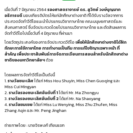
เมื่อวันที่ 7 มิถุนายน 2564
รองศาสตราจารย์ ดร. สุวิทย์ วงษ์บุญมาก
อธิการบดี
มอบเกียรติบัตรให้แก่นักศึกษาต่างชาติ ที่ได้รับรางวัลจากการ
ประกวดจัดทำวีดีโอแนะนำโปรแกรมวิชาภาษาไทย คณะมนุษยศาสตร์และ
สังคมศาสตร์ ซึ่งจัดประกวดโดยโปรแกรมวิชาภาษาไทย และตัดสินผลการ
จัดทำวีดีโอไปเมื่อวันที่ 4 มิถุนายน ที่ผ่านมา
โดยวัตถุประสงค์ของการจัดประกวดวีดีโอ
เพื่อให้นักศึกษาต่างชาติได้ฝึก
ทักษะการใช้ภาษาไทย การทำงานเป็นทีม การแก้ไขปัญาเฉพาะหน้า ที่
สำคัญ เพื่อประชาสัมพันธ์การจัดการเรียนการสอนสำหรับนักศึกษาต่าง
ชาติของมหาวิทยาลัยฯ
ด้วย
โดยผลการจัดทำวีดีโอเป็นดังนี้
1.
รางวัลชนะเลิศ
ได้แก่ Miss Hou Shuyin, Miss Chen Guoqing และ
Miss Cui Mingyan
2.
รางวัลรองชนะเลิศอันดับที่ 1
ได้แก่ Mr. Ma Zhongyu
3.
รางวัลรองชนะเลิศอันดับที่ 2
ได้แก่ Mr. Na Shaoyang
4.
รางวัลชมเชย
ได้แก่ Miss Lu Wenying, Miss Zhu Zhufen, Miss
Zhang Aqin และ Mr. Peng Jinghan
ถ่ายภาพโดย : นายจิรพงศ์ เทียนแขก