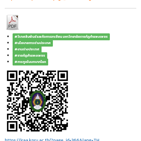
#วิเทศสัมพันธ์และกิจการอาเซียน มหาวิทยาลัยราชภัฏกำแพงเพชร
#นโยบายการต่างประเทศ
#งานต่างประเทศ
#ราชภัฏกำแพงเพชร
#การทูตในบทบาทโลก
https://iraa.kpru.ac.th/?page_id=366&lang=TH