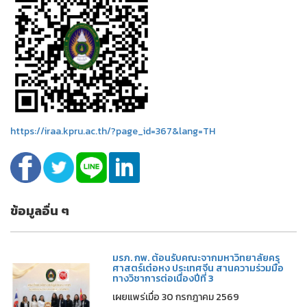
https://iraa.kpru.ac.th/?page_id=367&lang=TH
ข้อมูลอื่น ๆ
มรภ. กพ. ต้อนรับคณะจากมหาวิทยาลัยครุ
ศาสตร์เต๋อหง ประเทศจีน สานความร่วมมือ
ทางวิชาการต่อเนื่องปีที่ 3
เผยแพร่เมื่อ 30 กรกฎาคม 2569