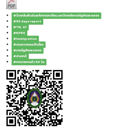
#วิเทศสัมพันธ์และกิจการอาเซียน มหาวิทยาลัยราชภัฏกำแพงเพชร
#90 days report
#TM. 47
#KPRU
#Immigration
#งานตรวจคนเข้าเมือง
#ราชภัฏกำแพงเพชร
#ต่างชาติ
#การรายงานตัว 90 วัน