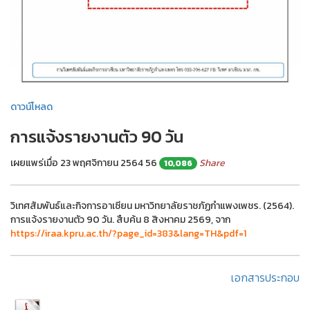
ดาวน์โหลด
การแจ้งรายงานตัว 90 วัน
เผยแพร่เมื่อ 23 พฤศจิกายน 2564
56
Share
10,086
วิเทศสัมพันธ์และกิจการอาเซียน มหาวิทยาลัยราชภัฏกำแพงเพชร. (2564).
การแจ้งรายงานตัว 90 วัน. สืบค้น 8 สิงหาคม 2569, จาก
https://iraa.kpru.ac.th/?page_id=383&lang=TH&pdf=1
เอกสารประกอบ