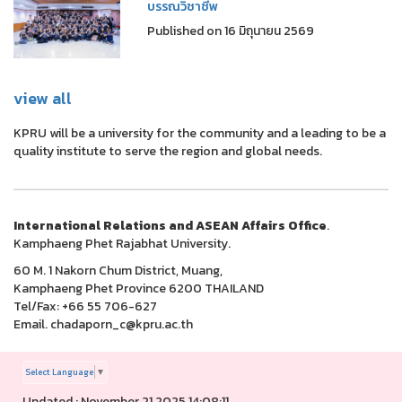
บรรณวิชาชีพ
Published on 16 มิถุนายน 2569
view all
KPRU will be a university for the community and a leading to be a
quality institute to serve the region and global needs.
International Relations and ASEAN Affairs Office
.
Kamphaeng Phet Rajabhat University.
60 M. 1 Nakorn Chum District, Muang,
Kamphaeng Phet Province 6200 THAILAND
Tel/Fax: +66 55 706-627
Email. chadaporn_c@kpru.ac.th
Select Language
▼
Updated : November 21 2025 14:08:11