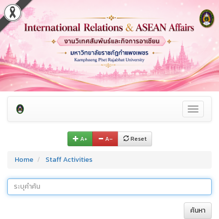
Toggle
navigati
A+
A–
Reset
Home
Staff Activities
ค้นหา