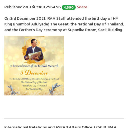
Published on 3 ธันวาคม 2564
56
Share
4,390
On 3rd December 2021, IRAA Staff attended the birthday of HM
King Bhumibol Adulyadej The Great, the National Day of Thailand,
and the Farther's Day ceremony at Supanika Room, Sack Building.
International Relations and ASEAN Affairs Office. (2564). IRAA