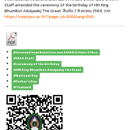
Staff attended the ceremony of the birthday of HM King
Bhumibol Adulyadej The Great. สืบค้น 7 สิงหาคม 2569, จาก
https://iraa.kpru.ac.th/?page_id=388&lang=ENG
#International Relations and ASEAN Affairs Office
#IRAA Staff
#ceremony of the birthday
#HM King Bhumibon Adulyadej The Great
#National Day
#Father's Day
#Thailand