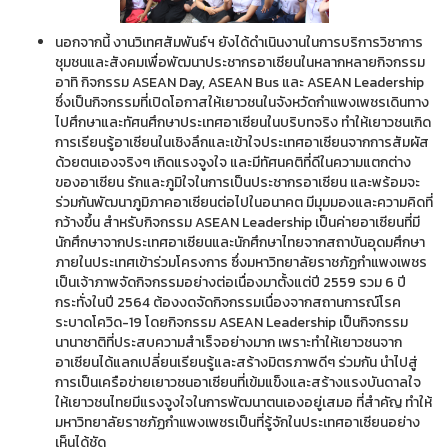
นอกจากนี้ งานวิเทศสัมพันธ์ฯ ยังได้ดำเนินงานในการบริการวิชาการ
ชุมชนและสังคมเพื่อพัฒนาประชากรอาเซียนในหลากหลายกิจกรรม
อาทิ กิจกรรม ASEAN Day, ASEAN Bus และ ASEAN Leadership
ซึ่งเป็นกิจกรรมที่เปิดโอกาสให้เยาวชนในจังหวัดกำแพงเพชรเดินทาง
ไปศึกษาและทัศนศึกษาประเทศอาเซียนในบริบทจริง ทำให้เยาวชนเกิด
การเรียนรู้อาเซียนในเชิงลึกและเข้าใจประเทศอาเซียนจากการสัมผัส
ด้วยตนเองจริงๆ เกิดแรงจูงใจ และมีทัศนคติที่ดีในความแตกต่าง
ของอาเซียน รักและภูมิใจในการเป็นประชากรอาเซียน และพร้อมจะ
ร่วมกันพัฒนาภูมิภาคอาเซียนต่อไปในอนาคต มีมุมมองและความคิดที่
กว้างขึ้น สำหรับกิจกรรม ASEAN Leadership เป็นค่ายอาเซียนที่มี
นักศึกษาจากประเทศอาเซียนและนักศึกษาไทยจากสถาบันอุดมศึกษา
ภายในประเทศเข้าร่วมโครงการ ซึ่งมหาวิทยาลัยราชภัฏกำแพงเพชร
เป็นเจ้าภาพจัดกิจกรรมอย่างต่อเนื่องมาตั้งแต่ปี 2559 รวม 6 ปี
กระทั่งในปี 2564 ต้องงดจัดกิจกรรมเนื่องจากสถานการณ์โรค
ระบาดโควิด-19 โดยกิจกรรม ASEAN Leadership เป็นกิจกรรม
นานาชาติที่ประสบความสำเร็จอย่างมาก เพราะทำให้เยาวชนจาก
อาเซียนได้แลกเปลี่ยนเรียนรู้และสร้างมิตรภาพดีๆ ร่วมกัน นำไปสู่
การเป็นเครือข่ายเยาวชนอาเซียนที่เข้มแข็งและสร้างแรงบันดาลใจ
ให้เยาวชนไทยมีแรงจูงใจในการพัฒนาตนเองอยู่เสมอ ที่สำคัญ ทำให้
มหาวิทยาลัยราชภัฏกำแพงเพชรเป็นที่รู้จักในประเทศอาเซียนอย่าง
เห็นได้ชัด