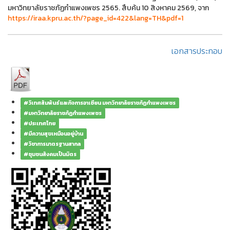
มหาวิทยาลัยราชภัฏกำแพงเพชร 2565. สืบค้น 10 สิงหาคม 2569, จาก
https://iraa.kpru.ac.th/?page_id=422&lang=TH&pdf=1
เอกสารประกอบ
#วิเทศสัมพันธ์และกิจการอาเซียน มหาวิทยาลัยราชภัฏกำแพงเพชร
#มหาวิทยาลัยราชภัฏกำแพงเพชร
#ประเทศไทย
#มีความสุขเหมือนอยู่บ้าน
#วิชาการมาตรฐานสากล
#ชุมชนสังคมเป็นมิตร