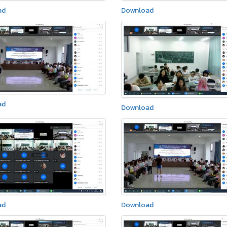
ad
Download
ad
Download
ad
Download