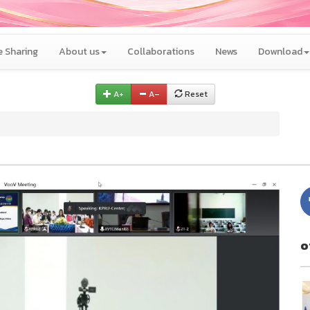
 Sharing
About us
Collaborations
News
Download
A+
A–
Reset
o