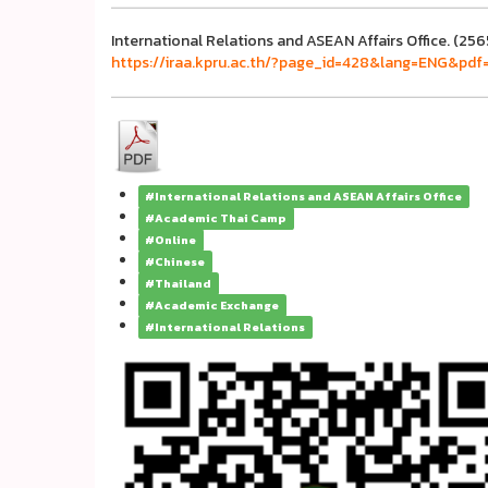
International Relations and ASEAN Affairs Office. (256
https://iraa.kpru.ac.th/?page_id=428&lang=ENG&pdf=
#International Relations and ASEAN Affairs Office
#Academic Thai Camp
#Online
#Chinese
#Thailand
#Academic Exchange
#International Relations