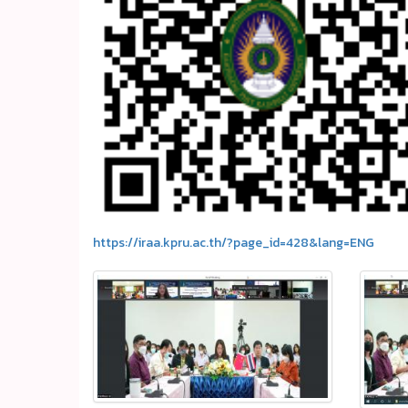
https://iraa.kpru.ac.th/?page_id=428&lang=ENG