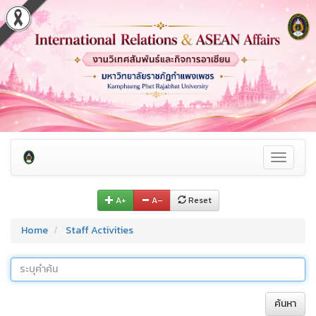
Toggle
navigati
A+
A–
Reset
Home
Staff Activities
ค้นหา