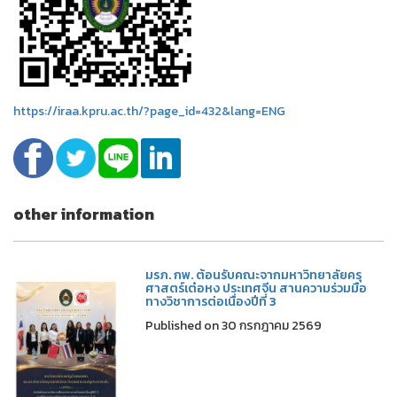
https://iraa.kpru.ac.th/?page_id=432&lang=ENG
other information
มรภ. กพ. ต้อนรับคณะจากมหาวิทยาลัยครุ
ศาสตร์เต๋อหง ประเทศจีน สานความร่วมมือ
ทางวิชาการต่อเนื่องปีที่ 3
Published on 30 กรกฎาคม 2569