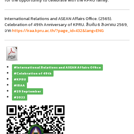
for the opportunity to celebrate with the KPRU family.
International Relations and ASEAN Affairs Office. (2565).
Celebration of 49th Anniversary of KPRU. สืบค้น 6 สิงหาคม 2569,
จาก
https://iraa.kpru.ac.th/?page_id=432&lang=ENG
#International Relations and ASEAN Affairs Office
#Celebration of 49th
#KPRU
#IRAA
#29 September
#2022