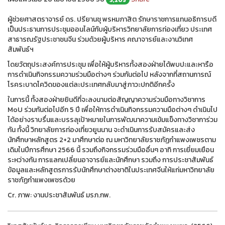
ผู้ช่วยศาสตราจารย์ ดร. ปรียานชุ พรหมภาสิต รักษาราชการแทนอธิการบดี
เป็นประธานการประชุมออนไลน์กับผู้บริหารวิทยาลัยการท่องเที่ยว ประเทศ
สาธารณรัฐประชาชนจีน ร่วมด้วยผู้บริหาร คณาจารย์และงานวิเทศ
สัมพันธ์ฯ
โดยวัตถุประสงค์การประชุม เพื่อให้ผู้บริหารทั้งสองฝ่ายได้พบปะและหารือ
การดำเนินกิจกรรมความร่วมมือต่างๆ ร่วมกันต่อไป หลังจากที่สถานการณ์
โรคระบาดโควิดของแต่ละประเทศกลับมาสู่ภาวะปกติอีกครั้ง
ในการนี้ ทั้งสองฝ่ายยินดีที่จะลงนามต่อสัญญาความร่วมมือทางวิชาการ
MoU ร่วมกันต่อไปอีก 5 ปี เพื่อให้การดำเนินกิจกรรมความมือต่างๆ ดำเนินไป
ได้อย่างราบรื่นและบรรลุเป้าหมายในการพัฒนาความเข้มแข็งทางวิชาการ่วม
กัน ทั้งนี้ วิทยาลัยการท่องเที่ยวยูนนาน จะดำเนินการรับสมัครและส่ง
นักศึกษาหลักสูตร 2+2 มาศึกษาต่อ ณ มหาวิทยาลัยราชภัฏกำแพงเพชรตาม
เดิมในปีการศึกษา 2566 นี้ รวมถึงกิจกรรมร่วมมืออื่นๆ อาทิ การเยี่ยมเยือน
ระหว่างกัน การแลกเปลี่ยนอาจารย์และนักศึกษา รวมถึง การประชาสัมพันธ์
ข้อมูลและหลักสูตรการรับนักศึกษาต่างชาติในประเทศจีนให้แก่มหาวิทยาลัย
ราชภัฏกำแพงเพชรด้วย
Cr. ภาพ: งานประชาสัมพันธ์ มรภ.กพ.