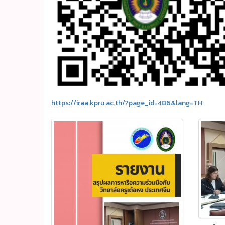
https://iraa.kpru.ac.th/?page_id=486&lang=TH