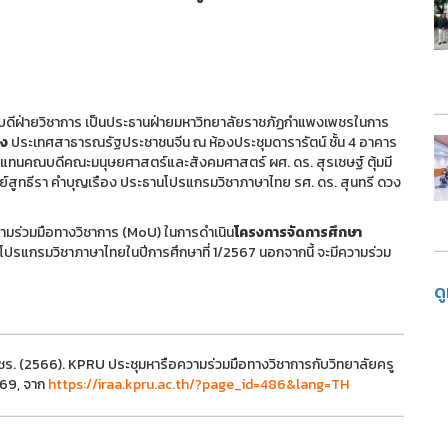
บดีฝ่ายวิชาการ เป็นประธานฝ่ายมหาวิทยาลัยราชภัฏกำแพงเพชรในการ
หง
ประเทศสาธารณรัฐประชาชนจีน ณ ห้องประชุมดารารัตน์ ชั้น 4 อาคาร
ู้แทนคณบดีคณะมนุษยศาสตร์และสังคมศาสตร์ ผศ. ดร. สุรเชษฐ์ ตุ้มมี
์สูทธีรา คำบุญเรือง ประธานโปรแกรมวิชาภาษาไทย รศ. ดร. สุนทรี ดวง
วามร่วมมือทางวิชาการ (MoU) ในการดำเนิน
โครงการจัดการศึกษา
ปรแกรมวิชาภาษาไทยในปีการศึกษาที่ 1/2567 นอกจากนี้ จะมีความร่วม
ด
ชร. (2566). KPRU ประชุมหารือความร่วมมือทางวิชาการกับวิทยาลัยครู
569, จาก
https://iraa.kpru.ac.th/?page_id=486&lang=TH