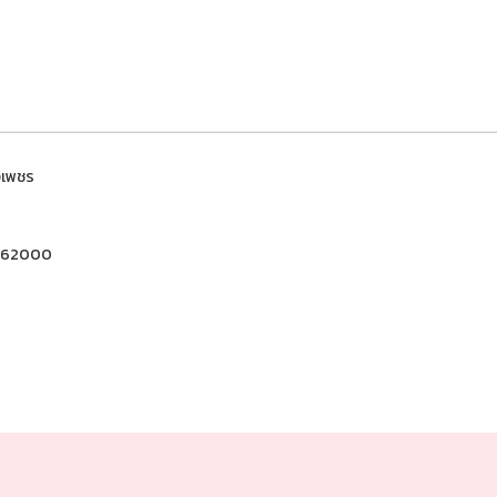
งเพชร
พชร 62000
0