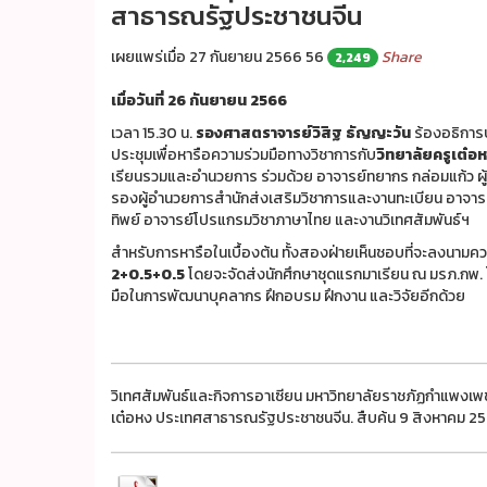
สาธารณรัฐประชาชนจีน
เผยแพร่เมื่อ 27 กันยายน 2566
56
Share
2,249
เมื่อวันที่ 26 กันยายน 2566
เวลา 15.30 น.
รองศาสตราจารย์วิสิฐ ธัญญะวัน
ร้องอธิการ
ประชุมเพื่อหารือความร่วมมือทางวิชาการกับ
วิทยาลัยครูเต๋อ
เรียนรวมและอำนวยการ ร่วมด้วย อาจารย์ทยากร กล่อมแก้ว ผ
รองผู้อำนวยการสำนักส่งเสริมวิชาการและงานทะเบียน อาจารย
ทิพย์ อาจารย์โปรแกรมวิชาภาษาไทย และงานวิเทศสัมพันธ์ฯ
สำหรับการหารือในเบื้องต้น ทั้งสองฝ่ายเห็นชอบที่จะลงนามค
2+0.5+0.5
โดยจะจัดส่งนักศึกษาชุดแรกมาเรียน ณ มรภ.กพ. โ
มือในการพัฒนาบุคลากร ฝึกอบรม ฝึกงาน และวิจัยอีกด้วย
วิเทศสัมพันธ์และกิจการอาเซียน มหาวิทยาลัยราชภัฏกำแพงเพ
เต๋อหง ประเทศสาธารณรัฐประชาชนจีน. สืบค้น 9 สิงหาคม 2