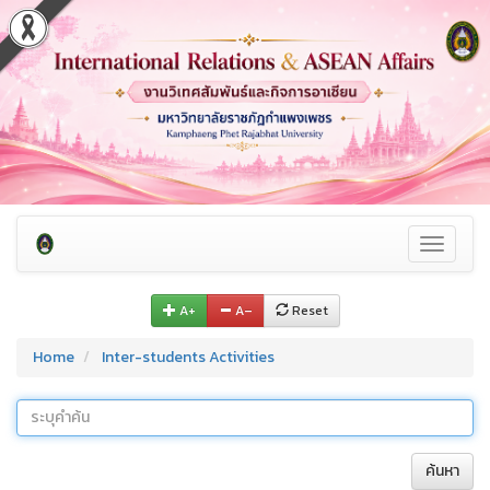
Toggle
navigati
A+
A–
Reset
Home
Inter-students Activities
ค้นหา