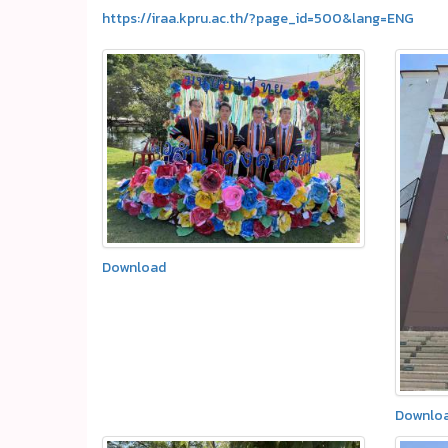
https://iraa.kpru.ac.th/?page_id=500&lang=ENG
Download
Downlo