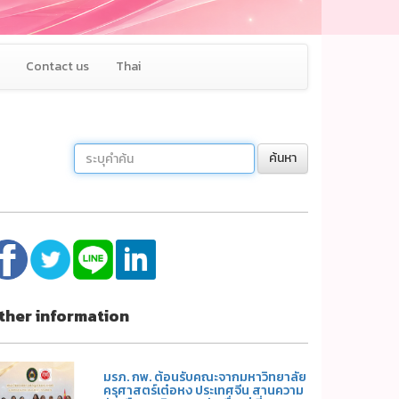
Contact us
Thai
ค้นหา
ther information
มรภ. กพ. ต้อนรับคณะจากมหาวิทยาลัย
ครุศาสตร์เต๋อหง ประเทศจีน สานความ