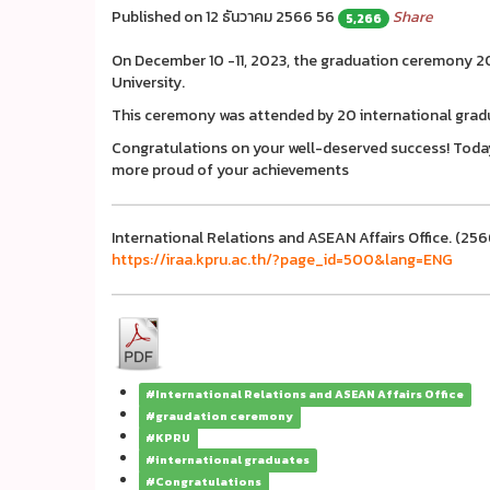
Published on 12 ธันวาคม 2566
56
Share
5,266
On December 10 -11, 2023, the graduation ceremony 
University.
This ceremony was attended by 20 international gradua
Congratulations on your well-deserved success! Today
more proud of your achievements
International Relations and ASEAN Affairs Office. (25
https://iraa.kpru.ac.th/?page_id=500&lang=ENG
#International Relations and ASEAN Affairs Office
#graudation ceremony
#KPRU
#international graduates
#Congratulations