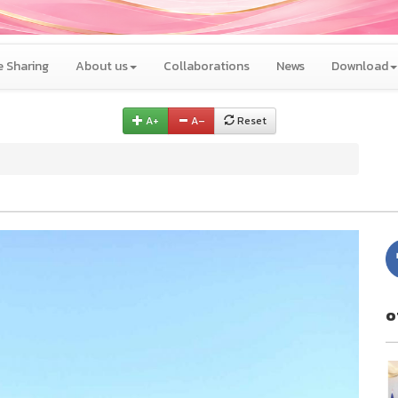
 Sharing
About us
Collaborations
News
Download
A+
A–
Reset
o