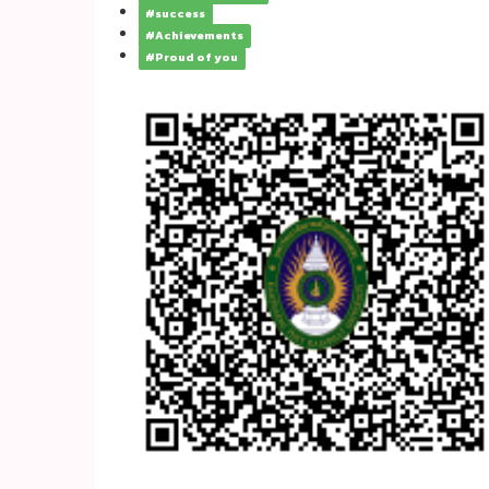
#success
#Achievements
#Proud of you