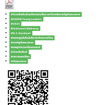
#วิเทศสัมพันธ์และกิจการอาเซียน มหาวิทยาลัยราชภัฏกำแพงเพชร
#ASEAN Young Leaders
#2024
#Indonesia Embassy
#H.E. Rachmat
#สถานทูตอินโดนีเซีย ประจำประเทศไทย
#ราชภัฏกำแพงเพชร
#กลยุทธ์ความเป็นนานาชาติ
#วิเทศสัมพันธ์
#เยาวชนอาเซียน
#กำแพงเพชร