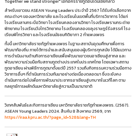
Together we stand stronger" เอกอัครราชทูตอินโดนีเซียกล่าว
สำหรับเยาวชน ASEAN Young Leaders ประจำปี 2567 ได้รับคัดเลือกจาก
คณะต่างๆ ของมหาวิทยาลัย และโรงเรียนในเขตพื้นที่บริการวิชาการ ได้แก่
โรงเรียนลานกระบือวิทยา โรงเรียนคลองลานวิทยา โรงเรียนพรานกระต่าย
พิทยาคม โรงเรียนวังไทรวิทยาคม โรงเรียนคลองขลุงราษฎร์รังสรรค์ โรง
เรียนพิไกรวิทยา และโรงเรียนมัธยมกิติยาภา 2 กำแพงเพชร
ทั้งนี้ มหาวิทยาลัยราชภัฏกำแพงเพชร ในฐานะสถาบันอุดมศึกษาเพื่อการ
พัฒนาท้องถิ่น ภายใต้การนำและสนับสนุนของผู้บริหารทุกสมัย ได้มีแนวทาง
การดำเนินงานด้านกิจการอาเซียนเพื่อพัฒนาเยาวชนอาเซียนสู่สากล และ
พัฒนาความร่วมมือกับสถานทูตต่างประเทศในประเทศไทย โดยเฉพาะสถาน
ทูตอาเซียน ผ่านพิธีการทูตมาตั้งแต่ปี 2557 รวมถึงกิจกรรมความร่วมมือทาง
วิชาการอื่นๆ ที่ดำเนินการร่วมกันมาอย่างต่อเนื่องตลอดมา ซึ่งจะยังคง
ดำเนินการต่อไปเพื่อการพัฒนาประชากรอาเซียนสู่บทบาทในเวทีโลก ตาม
กลยุทธ์การผลักดันมหาวิทยาลัยสู่ความเป็นนานาชาติ
วิเทศสัมพันธ์และกิจการอาเซียน มหาวิทยาลัยราชภัฏกำแพงเพชร. (2567).
ASEAN Young Leaders 2024. สืบค้น 8 สิงหาคม 2569, จาก
https://iraa.kpru.ac.th/?page_id=528&lang=TH