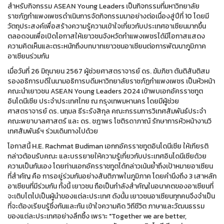
สำหรับกิจกรรม ASEAN Young Leaders เป็นกิจกรรมที่มหาวิทยาลัย
ราชภัฏกำแพงเพชรดำเนินการจัดกิจกรรมมาอย่างต่อเนื่องสู่ปีที่ 10 โดยมี
วัตถุประสงค์เพื่อสร้างความรู้ความเข้าใจเกี่ยวกับประเทศอาเซียนมากขึ้น
ตลอดจนเพื่อเปิดโอกาสให้เยาวชนจังหวัดกำแพงเพชรได้มีโอกาสแสดง
ความคิดเห็นและตระหนักถึงบทบาทเยาวชนอาเซียนต่อการพัฒนาภูมิภาค
อาเซียนร่วมกัน
เมื่อวันที่ 26 มิถุนายน 2567 ผู้ช่วยศาสตราจารย์ ดร. ฆัมภิชา ตันติสันติสม
รองอธิการบดีในนามอธิการบดีมหาวิทยาลัยราชภัฏกำแพงเพชร เป็นหัวหน้า
คณะนำเยาวชน ASEAN Young Leaders 2024 เข้าพบเอกอัครราชทูต
อินโดนีเซีย ประจำประเทศไทย ณ กรุงเทพมหานคร โดยมีผู้ช่วย
ศาสตราจารย์ ดร. นฤมล ธีระรังสิกุล คณะกรรมการวิเทศสัมพันธ์ประจำ
คณะพยาบาลศาสตร์ และ ดร. ชฎาพร โชติรดาภาณ์ รักษาการหัวหน้างานวิ
เทศสัมพันธ์ฯ ร่วมเดินทางไปด้วย
โอกาสนี้ H.E. Rachmat Budiman เอกกอัครราชทูตอินโดนีเซีย ให้เกียรติ
กล่าวต้อนรับคณะ และบรรยายให้ความรู้เกี่ยวกับประเทศอินโดนีเซียด้วย
ความเป็นกันเอง โดยท่านเอกอัครราชทูตได้กล่าวเน้นย้ำถึงเป้าหมายอาเซียน
ที่สำคัญ คือ การอยู่ร่วมกันอย่างสันติภาพในภูมิภาค โดยคำนึงถึง 3 เสาหลัก
อาเซียนที่มีร่วมกัน ทั้งนี้ เยาวชน ถือเป็นกำลังสำคัญในอนาคตของอาเซียนที่
จะเติบโตไปเป็นผู้นำของแต่ละประเทศ ดังนั้น เยาวชนอาเซียนทุกคนจึงจำเป็น
ที่จะต้องเรียนรู้ซึ่งกันและกัน เข้าใจความคิด วิถีชีวิต ภาษาและวัฒนธรรม
ของแต่ละประเทศอย่างลึกซึ้ง เพราะ "Together we are better,