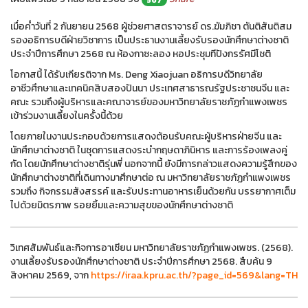
เมื่อค่ำวันที่ 2 กันยายน 2568 ผู้ช่วยศาสตราจารย์ ดร.ฆัมภิชา ตันติสันติสม
รองอธิการบดีฝ่ายวิชาการ เป็นประธานงานเลี้ยงรับรองนักศึกษาต่างชาติ
ประจำปีการศึกษา 2568 ณ ห้องกาซะลอง หอประชุมทีปังกรรัศมีโชติ
โอกาสนี้ ได้รับเกียรติจาก Ms. Deng Xiaojuan อธิการบดีวิทยาลัย
อาชีวศึกษาและเทคนิคสิบสองปันนา ประเทศสาธารณรัฐประชาชนจีน และ
คณะ รวมถึงผู้บริหารและคณาจารย์ของมหาวิทยาลัยราชภัฏกำแพงเพชร
เข้าร่วมงานเลี้ยงในครั้งนี้ด้วย
โดยภายในงานประกอบด้วยการแสดงต้อนรับคณะผู้บริหารฝ่ายจีน และ
นักศึกษาต่างชาติ ในชุดการแสดงระบำกฤษดาภินิหาร และการร้องเพลงคู่
กัด โดยนักศึกษาต่างชาติรุ่นพี่ นอกจากนี้ ยังมีการกล่าวแสดงความรู้สึกของ
นักศึกษาต่างชาติที่เดินทางมาศึกษาต่อ ณ มหาวิทยาลัยราชภัฏกำแพงเพชร
รวมถึง กิจกรรมสังสรรค์ และรับประทานอาหารเย็นด้วยกัน บรรยากาศเต็ม
ไปด้วยมิตรภาพ รอยยิ้มและความสุขของนักศึกษาต่างชาติ
วิเทศสัมพันธ์และกิจการอาเซียน มหาวิทยาลัยราชภัฏกำแพงเพชร. (2568).
งานเลี้ยงรับรองนักศึกษาต่างชาติ ประจำปีการศึกษา 2568. สืบค้น 9
สิงหาคม 2569, จาก
https://iraa.kpru.ac.th/?page_id=569&lang=TH