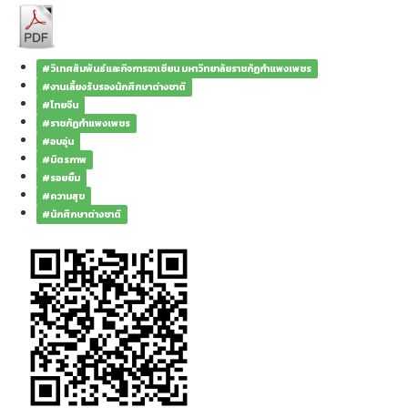
#วิเทศสัมพันธ์และกิจการอาเซียน มหาวิทยาลัยราชภัฏกำแพงเพชร
#งานเลี้ยงรับรองนักศึกษาต่างชาติ
#ไทยจีน
#ราชภัฏกำแพงเพชร
#อบอุ่น
#มิตรภาพ
#รอยยิ้ม
#ความสุข
#นักศึกษาต่างชาติ