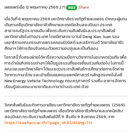
เผยแพร่เมื่อ 12 พฤษภาคม 2569
271
Share
902
เมื่อวันที่ 6 พฤษภาคม 2569 มหาวิทยาลัยราชภัฏกำแพงเพชร นำคณะผู้แทน
เดินทางเยือนวิทยาลัยอาชีวศึกษาและเทคนิคสิบสองปันนา ประเทศ
สาธารณรัฐประชาชนจีน เพื่อกระชับความสัมพันธ์และประชาสัมพันธ์
มหาวิทยาลัยในต่างประเทศ โดยมีศาสตราจารย์ Deng Xiao Juan รอง
เลขาธิการคณะกรรมการพรรคคอมมิวนิสต์ และอธิการบดี วิทยาลัยอาชีว
ศึกษาฯ ให้การต้อนรับคณะด้วยความอบอุ่นและเป็นกันเอง
โอกาสนี้ ทั้งสองฝ่ายได้หารือความร่วมมือทางวิชาการในอนาคตร่วมกัน เพื่อ
การดำเนินกิจกรรมต่างๆ ให้เป็นรูปธรรมที่ยอดเยี่ยมร่วมกันต่อไป ในการนี้
คณะของมหาวิทยาลัยฯ ได้แนะแนวประชาสัมพันธ์การศึกษาต่อการจัดค่าย
วิชาการภาษาไทย และเข้าเยี่ยมชมคณะแพทย์ศาสตร์ หลักสูตรเทคโนโลยี
New Energy Vehicle Technology คณะครุศาสตร์ รวมถึง อาคารจัดการ
เรียนรู้ของคณะนานาชาติและภาษาต่างประเทศ ด้วย
วิเทศสัมพันธ์และกิจการอาเซียน มหาวิทยาลัยราชภัฏกำแพงเพชร. (2569).
มหาวิทยาลัยราชภัฏกำแพงเพชร เยือนวิทยาลัยอาชีวศึกษาและเทคนิคสิบ
สองปันนา กระชับความสัมพันธ์ปีที่ 9. สืบค้น 9 สิงหาคม 2569, จาก
https://iraa.kpru.ac.th/?page_id=612&lang=TH