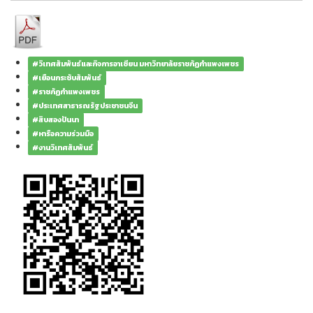
#วิเทศสัมพันธ์และกิจการอาเซียน มหาวิทยาลัยราชภัฏกำแพงเพชร
#เยือนกระชับสัมพันธ์
#ราชภัฏกำแพงเพชร
#ประเทศสาธารณรัฐประชาชนจีน
#สิบสองปันนา
#หารือความร่วมมือ
#งานวิเทศสัมพันธ์