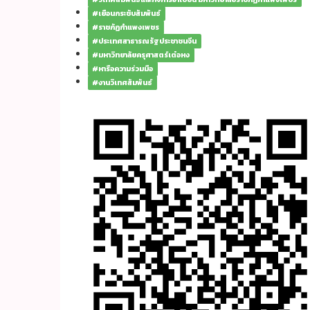
#เยือนกระชับสัมพันธ์
#ราชภัฏกำแพงเพชร
#ประเทศสาธารณรัฐประชาชนจีน
#มหาวิทยาลัยครุศาสตร์เต๋อหง
#หารือความร่วมมือ
#งานวิเทศสัมพันธ์