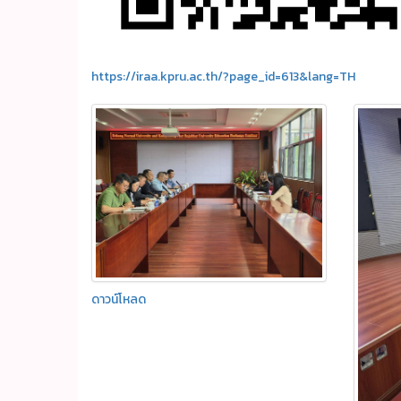
https://iraa.kpru.ac.th/?page_id=613&lang=TH
ดาวน์โหลด