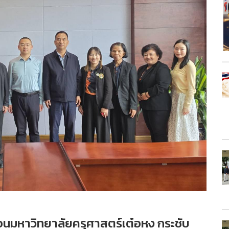
นมหาวิทยาลัยครุศาสตร์เต๋อหง กระชับ