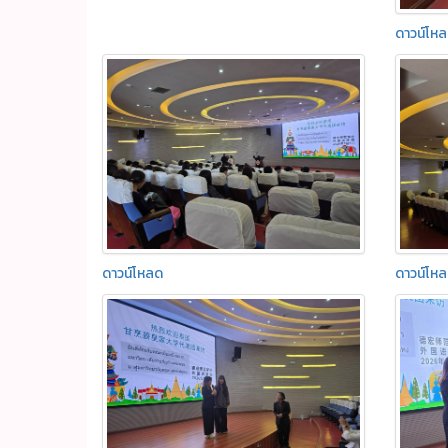
ดาวน์โห
ดาวน์โหลด
ดาวน์โห