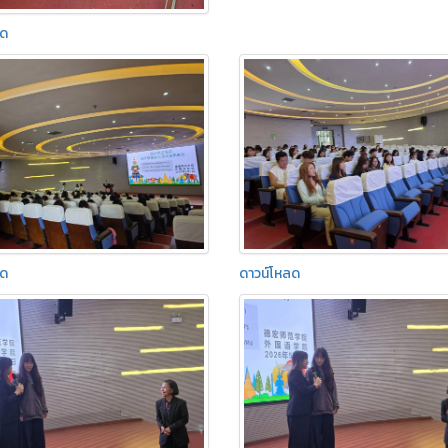
ลด
ลด
ดาวน์โหลด