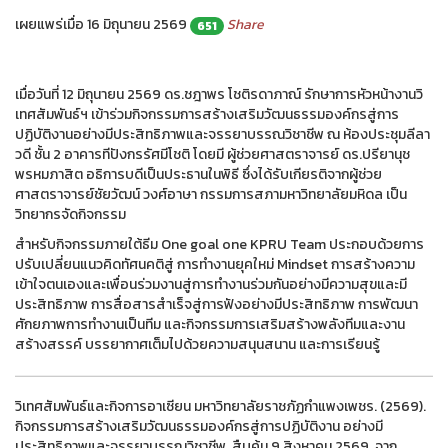
เผยแพร่เมื่อ 16 มิถุนายน 2569
Share
651
เมื่อวันที่ 12 มิถุนายน 2569 ดร.ชฎาพร โชติรดาภาณ์ รักษาการหัวหน้างานวิ
เทศสัมพันธ์ฯ เข้าร่วมกิจกรรมการสร้างเสริมวัฒนธรรมองค์กรสู่การ
ปฏิบัติงานอย่างมีประสิทธิภาพและจรรยาบรรณวิชาชีพ ณ ห้องประชุมลีลา
วดี ชั้น 2 อาคารทีปังกรรัศมีโชติ โดยมี ผู้ช่วยศาสตราจารย์ ดร.ปรียานุช
พรหมภาสิต อธิการบดีเป็นประธานในพิธี ซึ่งได้รับเกียรติจากผู้ช่วย
ศาสตราจารย์ชัยวัฒน์ วงศ์อาษา กรรมการสภามหาวิทยาลัยมหิดล เป็น
วิทยากรจัดกิจกรรม
สำหรับกิจกรรมภายใต้ธีม One goal one KPRU Team ประกอบด้วยการ
ปรับเปลี่ยนแนวคิดทัศนคติสู่ การทำงานยุคใหม่ Mindset การสร้างความ
เข้าใจตนเองและเพื่อนร่วมงานสู่การทำงานร่วมกันอย่างมีความสุขและมี
ประสิทธิภาพ การสื่อสารสำเร็จสู่การฟังอย่างมีประสิทธิภาพ การพัฒนา
ศักยภาพการทำงานเป็นทีม และกิจกรรมการเสริมสร้างพลังทีมและงาน
สร้างสรรค์ บรรยากาศเต็มไปด้วยความสนุนสนาน และการเรียนรู้
วิเทศสัมพันธ์และกิจการอาเซียน มหาวิทยาลัยราชภัฏกำแพงเพชร. (2569).
กิจกรรมการสร้างเสริมวัฒนธรรมองค์กรสู่การปฏิบัติงาน อย่างมี
ประสิทธิภาพและจรรยาบรรณวิชาชีพ. สืบค้น 9 สิงหาคม 2569, จาก