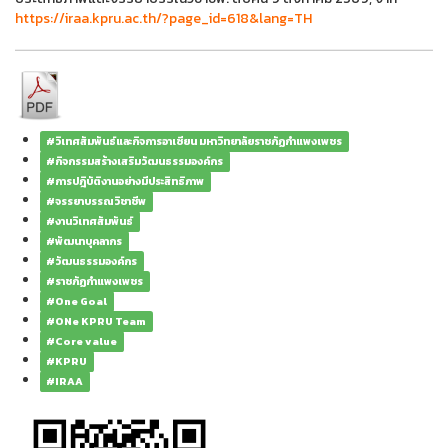
https://iraa.kpru.ac.th/?page_id=618&lang=TH
#วิเทศสัมพันธ์และกิจการอาเซียน มหาวิทยาลัยราชภัฏกำแพงเพชร
#กิจกรรมสร้างเสริมวัฒนธรรมองค์กร
#การปฎิบัติงานอย่างมีประสิทธิภาพ
#จรรยาบรรณวิชาชีพ
#งานวิเทศสัมพันธ์
#พัฒนาบุคลากร
#วัฒนธรรมองค์กร
#ราชภัฏกำแพงเพชร
#One Goal
#ONe KPRU Team
#Core value
#KPRU
#IRAA