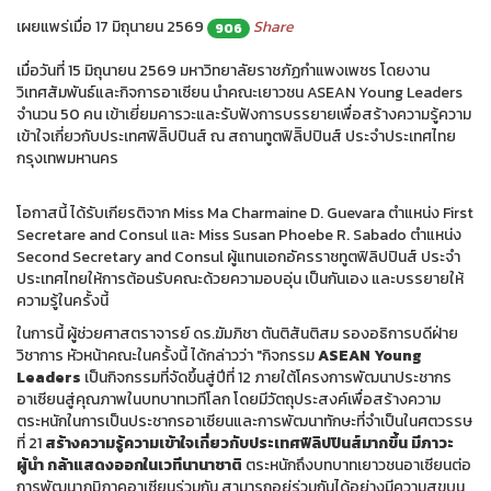
เผยแพร่เมื่อ 17 มิถุนายน 2569
Share
906
เมื่อวันที่ 15 มิถุนายน 2569 มหาวิทยาลัยราชภัฏกำแพงเพชร โดยงาน
วิเทศสัมพันธ์และกิจการอาเซียน นำคณะเยาวชน ASEAN Young Leaders
จำนวน 50 คน เข้าเยี่ยมคารวะและรับฟังการบรรยายเพื่อสร้างความรู้ความ
เข้าใจเกี่ยวกับประเทศฟิลิิปปินส์ ณ สถานทูตฟิลิิปปินส์ ประจำประเทศไทย
กรุงเทพมหานคร
โอกาสนี้ ได้รับเกียรติจาก Miss Ma Charmaine D. Guevara ตำแหน่ง First
Secretare and Consul และ Miss Susan Phoebe R. Sabado ตำแหน่ง
Second Secretary and Consul ผู้แทนเอกอัครราชทูตฟิลิปปินส์ ประจำ
ประเทศไทยให้การต้อนรับคณะด้วยความอบอุ่น เป็นกันเอง และบรรยายให้
ความรู้ในครั้งนี้
ในการนี้ ผู้ช่วยศาสตราจารย์ ดร.ฆัมภิชา ตันติสันติสม รองอธิการบดีฝ่าย
วิชาการ หัวหน้าคณะในครั้งนี้ ได้กล่าวว่า "กิจกรรม
ASEAN Young
Leaders
เป็นกิจกรรมที่จัดขึ้นสู่ปีที่ 12 ภายใต้โครงการพัฒนาประชากร
อาเซียนสู่คุณภาพในบทบาทเวทีโลก โดยมีวัตถุประสงค์เพื่อสร้างความ
ตระหนักในการเป็นประชากรอาเซียนและการพัฒนาทักษะที่จำเป็นในศตวรรษ
ที่ 21
สร้างความรู้ความเข้าใจเกี่ยวกับประเทศฟิลิปปินส์มากขึ้น มีภาวะ
ผู้นำ กล้าแสดงออกในเวทีนานาชาติ
ตระหนักถึงบทบาทเยาวชนอาเซียนต่อ
การพัฒนาภูมิภาคอาเซียนร่วมกัน สามารถอยู่ร่วมกันได้อย่างมีความสุขบน