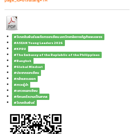
page_id=619&lang=TH
#วิเทศสัมพันธ์และกิจการอาเซียน มหาวิทยาลัยราชภัฏกำแพงเพชร
#ASEAN Young Leaders 2026
#KPRU
#The Embassy of the Replublic of the Philippines
#Bangkok
#Global Mindset
#ประชากรอาเซียน
#กล้าแสดงออก
#ภาวะผู้นำ
#เยาวชนอาเซียน
#ทัศนคติความเป็นสากล
#วิเทศสัมพันธ์