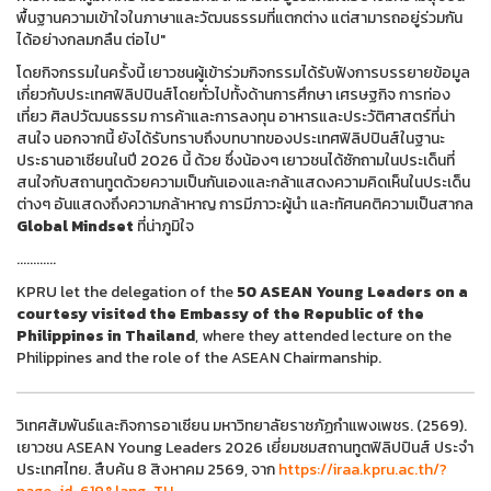
พื้นฐานความเข้าใจในภาษาและวัฒนธรรมที่แตกต่าง แต่สามารถอยู่ร่วมกัน
ได้อย่างกลมกลืน ต่อไป"
โดยกิจกรรมในครั้งนี้ เยาวชนผู้เข้าร่วมกิจกรรมได้รับฟังการบรรยายข้อมูล
เกี่ยวกับประเทศฟิลิปปินส์โดยทั่วไปทั้งด้านการศึกษา เศรษฐกิจ การท่อง
เที่ยว ศิลปวัฒนธรรม การค้าและการลงทุน อาหารและประวัติศาสตร์ที่น่า
สนใจ นอกจากนี้ ยังได้รับทราบถึงบทบาทของประเทศฟิลิปปินส์ในฐานะ
ประธานอาเซียนในปี 2026 นี้ ด้วย ซึ่งน้องๆ เยาวชนได้ซักถามในประเด็นที่
สนใจกับสถานทูตด้วยความเป็นกันเองและกล้าแสดงความคิดเห็นในประเด็น
ต่างๆ อันแสดงถึงความกล้าหาญ การมีภาวะผู้นำ และทัศนคติความเป็นสากล
Global Mindset
ที่น่าภูมิใจ
............
KPRU let the delegation of the
50 ASEAN Young Leaders on a
courtesy visited the Embassy of the Republic of the
Philippines in Thailand
, where they attended lecture on the
Philippines and the role of the ASEAN Chairmanship.
วิเทศสัมพันธ์และกิจการอาเซียน มหาวิทยาลัยราชภัฏกำแพงเพชร. (2569).
เยาวชน ASEAN Young Leaders 2026 เยี่ยมชมสถานทูตฟิลิปปินส์ ประจำ
ประเทศไทย. สืบค้น 8 สิงหาคม 2569, จาก
https://iraa.kpru.ac.th/?