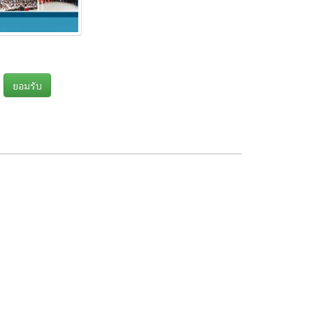
า
ยอมรับ