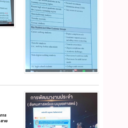
"การ
รสาย